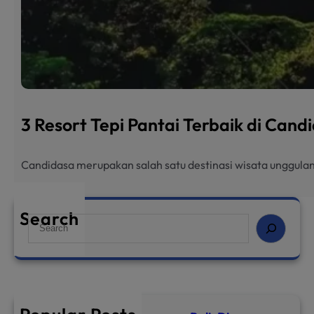
3 Resort Tepi Pantai Terbaik di Can
Candidasa merupakan salah satu destinasi wisata unggulan
Search
S
e
a
r
c
h