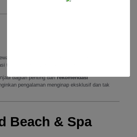
ah di Bali Timur. Terletak di atas bukit dengan
 tinggi dan pelayanan kelas dunia.
jadi bagian penting dari
rekomendasi
ginkan pengalaman menginap eksklusif dan tak
d Beach & Spa