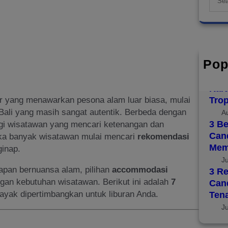
e
a
r
c
h
Pop
Top 
Disc
Kara
r yang menawarkan pesona alam luar biasa, mulai
Trop
 Bali yang masih sangat autentik. Berbeda dengan
A
3 Be
gi wisatawan yang mencari ketenangan dan
Cand
jika banyak wisatawan mulai mencari
rekomendasi
Mem
ginap.
J
inapan bernuansa alam, pilihan
accommodasi
3 Re
an kebutuhan wisatawan. Berikut ini adalah
7
Can
layak dipertimbangkan untuk liburan Anda.
Ten
J