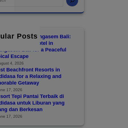
ular Posts
8 Hotels in Karangasem Bali:
over the Best Hotel in
ngasem Bali for a Peaceful
ical Escape
ugust 4, 2026
st Beachfront Resorts in
idasa for a Relaxing and
orable Getaway
une 17, 2026
sort Tepi Pantai Terbaik di
didasa untuk Liburan yang
ang dan Berkesan
une 17, 2026