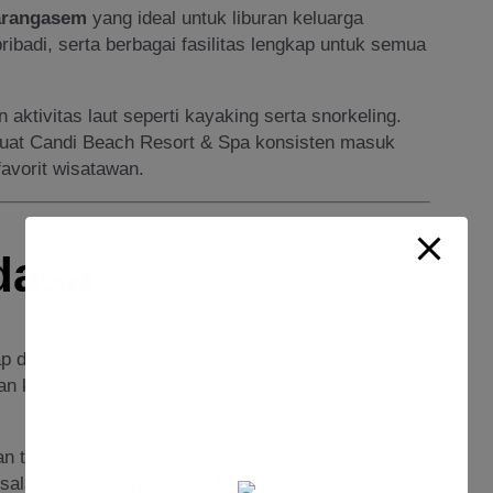
arangasem
yang ideal untuk liburan keluarga
ribadi, serta berbagai fasilitas lengkap untuk semua
 aktivitas laut seperti kayaking serta snorkeling.
at Candi Beach Resort & Spa konsisten masuk
avorit wisatawan.
dasa
dengan nuansa Bali klasik yang kental.
an ketenangan dan budaya Bali secara lebih
taman tropis dan pemandangan laut yang indah.
salah satu
accommodasi Karangasem
yang ideal