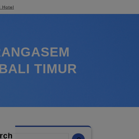
i Hotel
RANGASEM
BALI TIMUR
rch