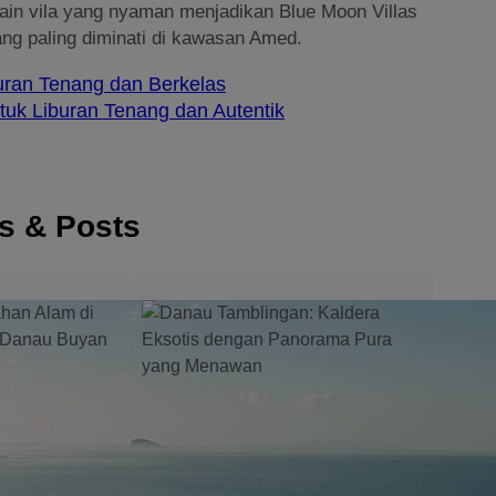
ain vila yang nyaman menjadikan Blue Moon Villas
ng paling diminati di kawasan Amed.
uran Tenang dan Berkelas
uk Liburan Tenang dan Autentik
es & Posts
hfront
3 Resort Tepi Pantai
or a
Terbaik di Candidasa
d
untuk Liburan yang