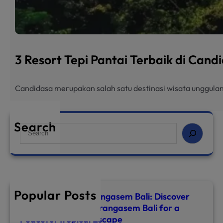
3 Resort Tepi Pantai Terbaik di Can
Candidasa merupakan salah satu destinasi wisata unggulan
Search
S
e
a
r
c
h
Popular Posts
Top 8 Hotels in Karangasem Bali: Discover
the Best Hotel in Karangasem Bali for a
Peaceful Tropical Escape