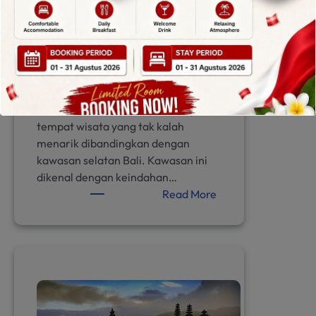
Tempat Wisata Gratis di
Bali Utara
ashyana
January 12, 2025
Bali Utara menawarkan berbagai
tempat wisata yang tak kalah
menarik dibandingkan dengan
kawasan selatan Bali. Kawasan ini
dikenal dengan keindahan…
:
Read More
Tempat
Wisata
Gratis
di
Bali
Utara