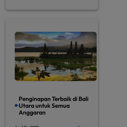
Tips
Liburan
Hemat
ke
Bali
Utara
Penginapan Terbaik di Bali
Utara untuk Semua
Anggaran