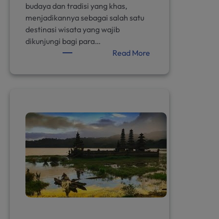
budaya dan tradisi yang khas,
menjadikannya sebagai salah satu
destinasi wisata yang wajib
dikunjungi bagi para…
:
Read More
Pesona
Budaya
dan
Tradisi
di
Bali
Utara