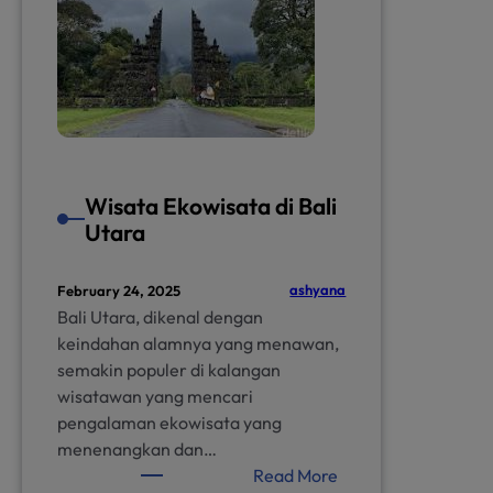
Utara
Wisata Ekowisata di Bali
Utara
ashyana
February 24, 2025
Bali Utara, dikenal dengan
keindahan alamnya yang menawan,
semakin populer di kalangan
wisatawan yang mencari
pengalaman ekowisata yang
menenangkan dan…
:
Read More