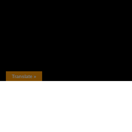
Translate »