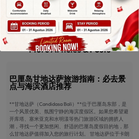
Menikmati Sunrise di Danau Tamblingan, Bedugul
Danau Beratan Bedugul Bali: Perpaduan Alam dan
Keindahan Arsitektur
More Articles & Posts
巴厘岛甘地达萨旅游指南：必去景
点与海滨酒店推荐
**甘地达萨（Candidasa Bali）**位于巴厘岛东部，是
一个风景优美、氛围宁静的海滨度假区。如果您希望避
开库塔、塞米亚克和水明漾等热门旅游区域的拥挤人
潮，寻找一个更加悠闲、舒适的巴厘岛度假目的地，那
么甘地达萨值得加入您的旅行计划。 甘地达萨位于卡朗