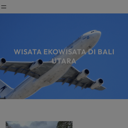
Skip
modal-check
to
content
WISATA EKOWISATA DI BALI
UTARA