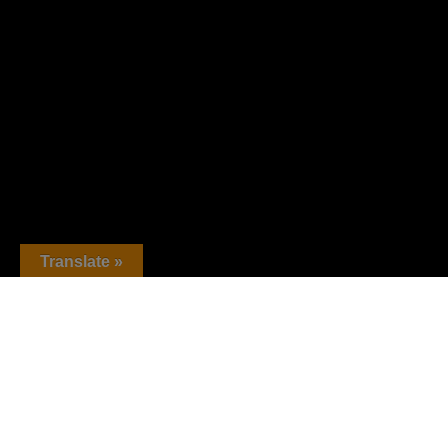
п
о
б
е
р
е
ж
ь
е
Translate »