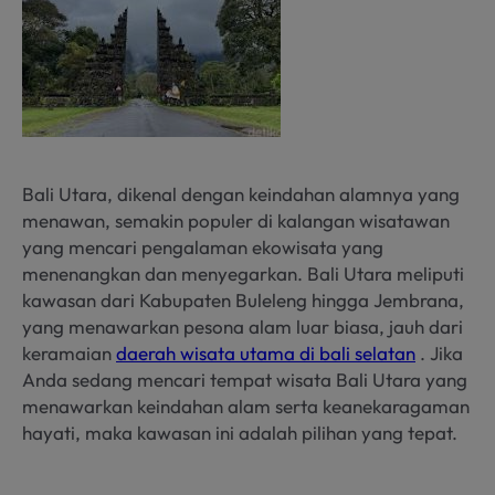
Bali Utara, dikenal dengan keindahan alamnya yang
menawan, semakin populer di kalangan wisatawan
yang mencari pengalaman ekowisata yang
menenangkan dan menyegarkan. Bali Utara meliputi
kawasan dari Kabupaten Buleleng hingga Jembrana,
yang menawarkan pesona alam luar biasa, jauh dari
keramaian
daerah wisata utama di bali selatan
. Jika
Anda sedang mencari tempat wisata Bali Utara yang
menawarkan keindahan alam serta keanekaragaman
hayati, maka kawasan ini adalah pilihan yang tepat.