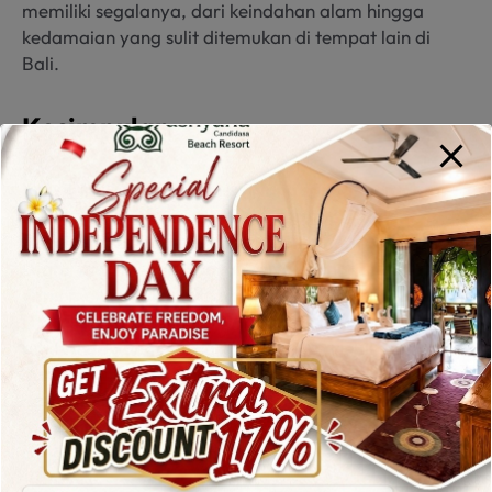
memiliki segalanya, dari keindahan alam hingga
kedamaian yang sulit ditemukan di tempat lain di
Bali.
Kesimpulan
bali utara
meliputi kawasan yang sangat beragam
dan kaya akan potensi wisata, terutama dalam
ekowisata. Dengan menawarkan tempat wisata Bali
Utara yang mengagumkan serta berbagai kegiatan
yang mendekatkan wisatawan dengan alam, Bali
Utara menjadi destinasi yang layak dipertimbangkan
bagi Anda yang mencari liburan yang lebih tenang
dan penuh petualangan. Dengan kemudahan akses
dan peta Bali Utara yang jelas, Anda akan mudah
menemukan tempat-tempat yang menawarkan
pengalaman wisata tak terlupakan.