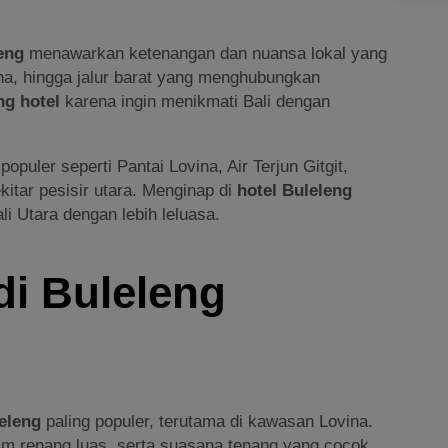
eng
menawarkan ketenangan dan nuansa lokal yang
ina, hingga jalur barat yang menghubungkan
ng hotel
karena ingin menikmati Bali dengan
opuler seperti Pantai Lovina, Air Terjun Gitgit,
kitar pesisir utara. Menginap di
hotel Buleleng
 Utara dengan lebih leluasa.
di Buleleng
eleng
paling populer, terutama di kawasan Lovina.
am renang luas, serta suasana tenang yang cocok