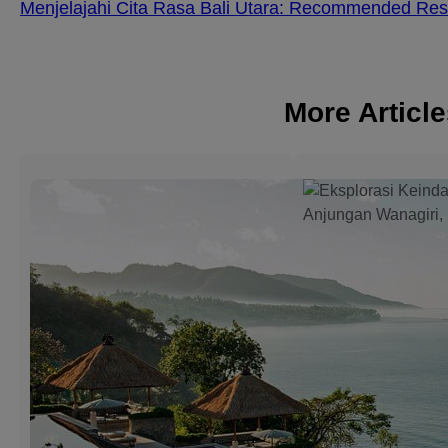
Menjelajahi Cita Rasa Bali Utara: Recommended Rest
More Articl
3 Best Beac
Resorts in
Candidasa f
Relaxing an
Memorable 
Candidasa is one of