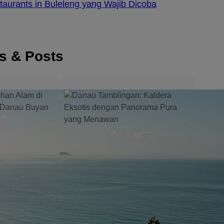
aurants in Buleleng yang Wajib Dicoba
es & Posts
hfront
3 Resort Tepi Pantai
or a
Terbaik di Candidasa
d
untuk Liburan yang
Getaway
Tenang dan
Berkesan
 the most