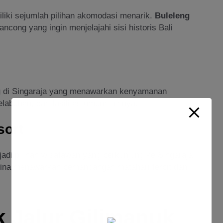
liki sejumlah pilihan akomodasi menarik.
Buleleng
ncong yang ingin menjelajahi sisi historis Bali
g
di Singaraja yang menawarkan kenyamanan
elabuhan, dan fasilitas umum lainnya.
sort
jadi pilihan wisatawan yang berkunjung ke Singaraja
vina menawarkan pemandangan matahari terbit dan
k Jalur Gilimanuk