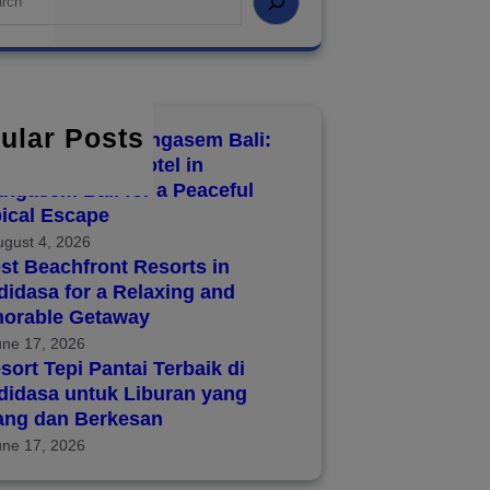
ular Posts
8 Hotels in Karangasem Bali:
over the Best Hotel in
ngasem Bali for a Peaceful
ical Escape
ugust 4, 2026
st Beachfront Resorts in
idasa for a Relaxing and
orable Getaway
une 17, 2026
sort Tepi Pantai Terbaik di
didasa untuk Liburan yang
ang dan Berkesan
une 17, 2026