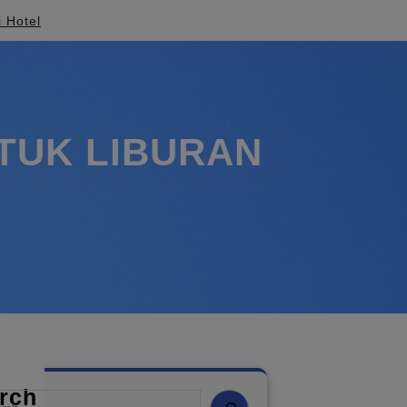
i Hotel
TUK LIBURAN
rch