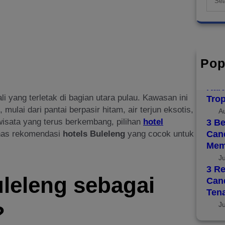
e
a
r
c
h
Pop
Top 
Disc
Kara
i yang terletak di bagian utara pulau. Kawasan ini
Trop
ulai dari pantai berpasir hitam, air terjun eksotis,
A
wisata yang terus berkembang, pilihan
hotel
3 Be
ahas rekomendasi
hotels Buleleng
yang cocok untuk
Cand
Mem
J
3 Re
leleng sebagai
Can
Ten
J
?