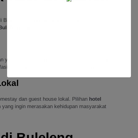
 Barat, jalur
Gilimanuk Buleleng
menjadi rute
Buleleng
yang cocok untuk transit atau beristirahat.
an yang melakukan perjalanan dari arah Gilimanuk
fasilitas yang memadai dengan harga terjangkau.
Lokal
omestay dan guest house lokal. Pilihan
hotel
an yang ingin merasakan kehidupan masyarakat
 di Buleleng