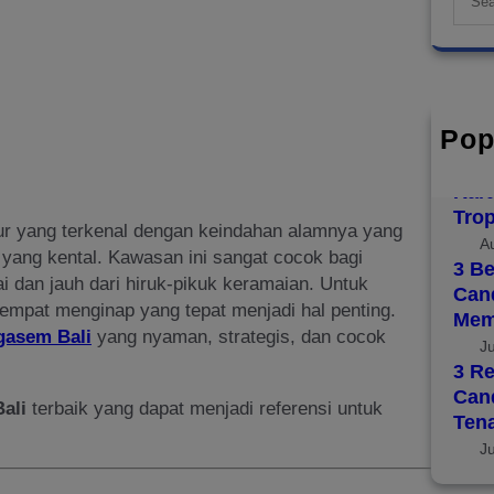
e
a
r
c
h
Pop
Top 
Disc
Kara
Trop
mur yang terkenal dengan keindahan alamnya yang
A
 yang kental. Kawasan ini sangat cocok bagi
3 Be
i dan jauh dari hiruk-pikuk keramaian. Untuk
Cand
empat menginap yang tepat menjadi hal penting.
Mem
gasem Bali
yang nyaman, strategis, dan cocok
J
3 Re
Can
ali
terbaik yang dapat menjadi referensi untuk
Ten
J