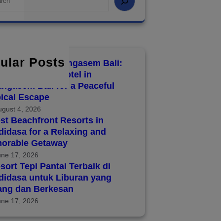
ular Posts
8 Hotels in Karangasem Bali:
over the Best Hotel in
ngasem Bali for a Peaceful
ical Escape
ugust 4, 2026
st Beachfront Resorts in
idasa for a Relaxing and
orable Getaway
une 17, 2026
sort Tepi Pantai Terbaik di
didasa untuk Liburan yang
ang dan Berkesan
une 17, 2026