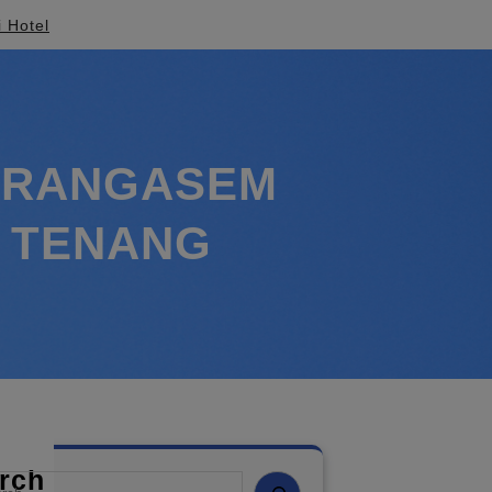
i Hotel
KARANGASEM
N TENANG
rch