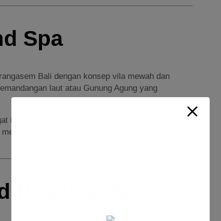
and Spa
rangasem Bali dengan konsep vila mewah dan
ta pemandangan laut atau Gunung Agung yang
gat ideal untuk honeymoon atau liburan romantis.
 menjadikan The Griya Villas and Spa pilihan favorit
d Beach & Spa