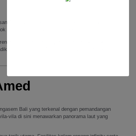
san Amed yang terkenal dengan keindahan bawah
k bagi wisatawan pecinta snorkeling dan diving.
enang outdoor, serta layanan spa untuk relaksasi.
adikan Palm Garden Amed Beach & Spa Resort
 Amed
ngasem Bali yang terkenal dengan pemandangan
, vila-vila di sini menawarkan panorama laut yang