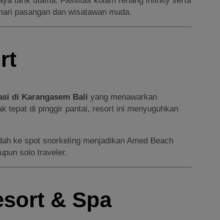
 tarik utama. Fasilitas kolam renang infinity serta
mari pasangan dan wisatawan muda.
rt
i di Karangasem Bali
yang menawarkan
k tepat di pinggir pantai, resort ini menyuguhkan
mudah ke spot snorkeling menjadikan Amed Beach
pun solo traveler.
esort & Spa