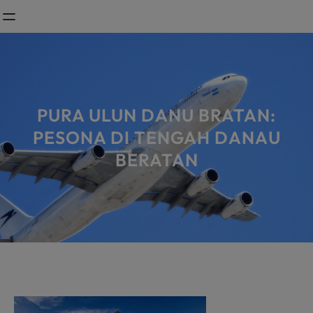
Skip
to
content
PURA ULUN DANU BRATAN:
PESONA DI TENGAH DANAU
BERATAN