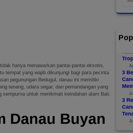
e
a
r
c
h
Pop
Top 
Disc
Kara
Trop
tidak hanya menawarkan pantai-pantai eksotis,
A
3 Be
 tempat yang wajib dikunjungi bagi para pecinta
Cand
wasan pegunungan Bedugul, danau ini memiliki
Mem
 yang tenang, udara segar, dan pemandangan yang
J
 sempurna untuk menikmati keindahan alam Bali.
3 Re
Can
m Danau Buyan
Ten
J