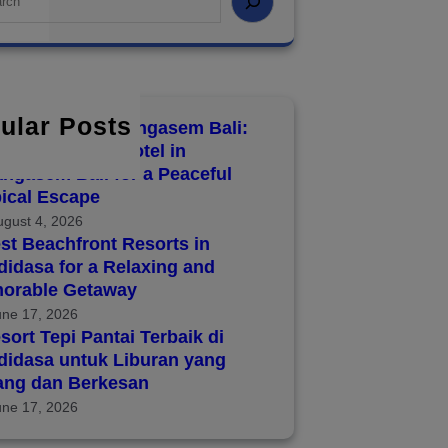
ular Posts
8 Hotels in Karangasem Bali:
over the Best Hotel in
ngasem Bali for a Peaceful
ical Escape
ugust 4, 2026
st Beachfront Resorts in
idasa for a Relaxing and
orable Getaway
une 17, 2026
sort Tepi Pantai Terbaik di
didasa untuk Liburan yang
ang dan Berkesan
une 17, 2026