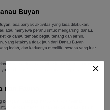
 Danau Buyan
Buyan
, ada banyak aktivitas yang bisa dilakukan.
danau atau menyewa perahu untuk mengarungi danau.
 ketika danau tampak begitu tenang dan jernih.
an
, yang letaknya tidak jauh dari Danau Buyan.
yang indah, dan keduanya memiliki pesona yang luar
an trekking ringan di sekitar kawasan hutan tropis
ak yang ada sambil menikmati udara segar dan
a dan Fauna
g beragam. Saat pagi hari, Anda bisa melihat
r untuk mencari makan. Hutan sekitar danau dipenuhi