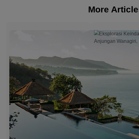
More Articl
3 Best Beac
Resorts in
Candidasa f
Relaxing an
Memorable 
Candidasa is one of
charming destinatio