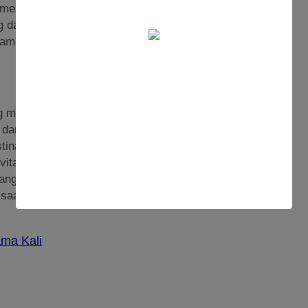
 menjadi tempat yang sempurna untuk menikmati
 datang ke sini untuk melakukan birdwatching dan
ami.
ng menawarkan pengalaman alam yang memikat,
, dan pemandangan kabut tipis yang menyelimuti
nasi wisata Bali lainnya. Baik untuk sekadar
vitas outdoor seperti trekking dan berperahu,
Danau
 Jangan lupa untuk membawa kamera untuk
saat pagi hari yang penuh dengan kedamaian dan
ama Kali