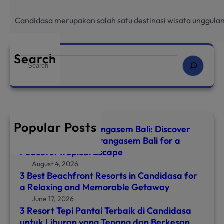
Candidasa merupakan salah satu destinasi wisata unggulan
Search
S
e
a
r
c
h
Popular Posts
Top 8 Hotels in Karangasem Bali: Discover
the Best Hotel in Karangasem Bali for a
Peaceful Tropical Escape
August 4, 2026
3 Best Beachfront Resorts in Candidasa for
a Relaxing and Memorable Getaway
June 17, 2026
3 Resort Tepi Pantai Terbaik di Candidasa
untuk Liburan yang Tenang dan Berkesan