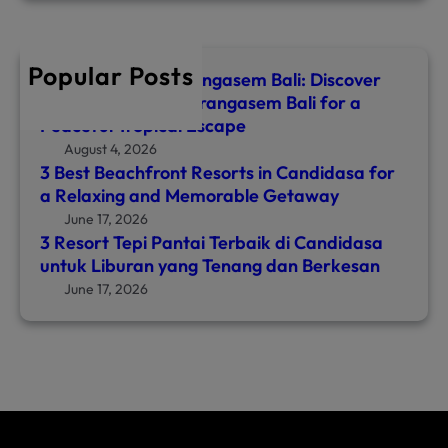
r
c
h
Popular Posts
Top 8 Hotels in Karangasem Bali: Discover
the Best Hotel in Karangasem Bali for a
Peaceful Tropical Escape
August 4, 2026
3 Best Beachfront Resorts in Candidasa for
a Relaxing and Memorable Getaway
June 17, 2026
3 Resort Tepi Pantai Terbaik di Candidasa
untuk Liburan yang Tenang dan Berkesan
June 17, 2026