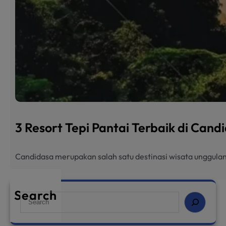
3 Resort Tepi Pantai Terbaik di Can
Candidasa merupakan salah satu destinasi wisata unggulan
Search
S
e
a