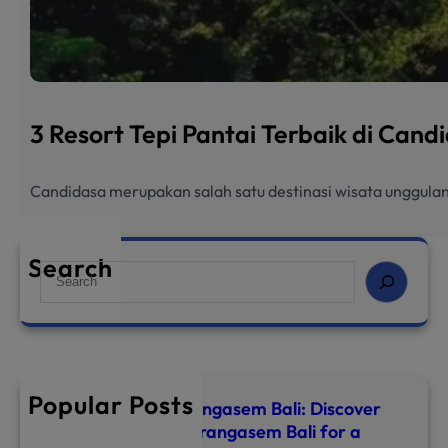
3 Resort Tepi Pantai Terbaik di Can
Candidasa merupakan salah satu destinasi wisata unggulan
Search
S
e
a
r
c
h
Popular Posts
Top 8 Hotels in Karangasem Bali: Discover
the Best Hotel in Karangasem Bali for a