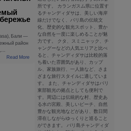
所です。 カランガスム県に位置す
емый
るチャンディダサは、美しい海岸
обережье
線だけでなく、バリ島の伝統文
化、歴史的な観光スポット、豊か
な自然を一度に楽しめることが魅
asa), Бали —
力です。 クタ、スミニャック、チ
ежный район
ャングーなどの人気エリアと比べ
а,…
ると、チャンディダサは比較的落
:
Read More
ち着いた雰囲気があり、カップ
Ч
ル、家族旅行、一人旅など、さま
а
ざまな旅行スタイルに適していま
н
す。 また、チャンディダサはバリ
д
東部観光の拠点としても便利で
и
す。周辺には伝統的な村、歴史あ
д
る水の宮殿、美しいビーチ、自然
а
豊かな観光地などがあり、数日間
с
滞在しながらゆっくりと巡ること
а
ができます。 バリ島チャンディダ
,