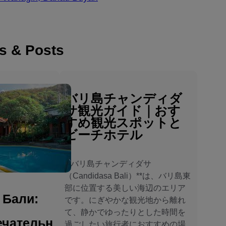
es & Posts
バリ島チャンディダ
サ観光ガイド｜おす
すめ観光スポットと
ビーチホテル
**バリ島チャンディダサ
（Candidasa Bali）**は、バリ島東
部に位置する美しい海辺のエリア
 Бали:
です。にぎやかな観光地から離れ
て、静かでゆったりとした時間を
ечательн
過ごしたい旅行者におすすめの場