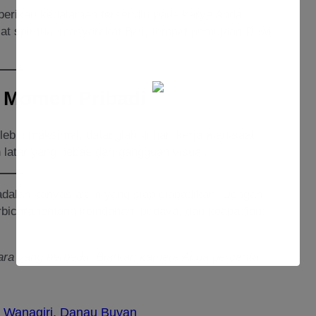
rikan kedalaman tersendiri pada karya Anda.
at spiritual masyarakat Bali, tempat pemujaan Dewi
n Momen Pribadi
ebih maksimal, datanglah di hari kerja atau saat
atar yang bebas dari gangguan visual.
 adalah kanvas alam yang siap diabadikan. Dengan
erbicara tentang keindahan, budaya, dan keabadian
ra yang berbeda. Biarkan kamera Anda bercerita.
 Wanagiri, Danau Buyan