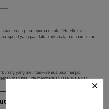
nih dan tenang—sempurna untuk efek refleksi.
ter speed yang pas, lalu biarkan alam menampilkan
kor burung yang melintas—semua bisa menjadi
emen manusia juga memberikan rasa skala dan
Budaya