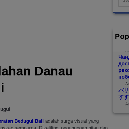
e
a
r
c
h
Pop
巴厘
海滨
A
Чан
дос
dahan Danau
рек
поб
i
A
バリ
すす
A
dugul
ratan Bedugul Bali
adalah surga visual yang
skap sempurna. Dikelilingi pegunungan hijau dan