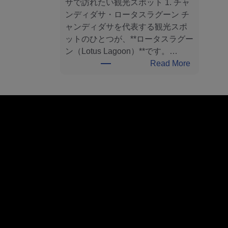
サで訪れたい観光スポット 1. チャ
Б
ンディダサ・ロータスラグーン チ
а
ャンディダサを代表する観光スポ
л
ットのひとつが、**ロータスラグー
и
ン（Lotus Lagoon）**です。…
:
:
Read More
л
バ
у
リ
ч
島
ш
チ
и
ャ
е
ン
д
デ
о
ィ
с
ダ
т
サ
о
観
п
光
р
ガ
и