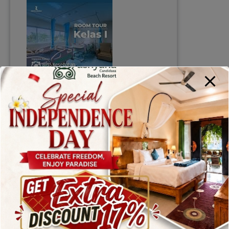
Kenak Medika
International Hospital
dengan Fasilitas Lengkap
ashyana
August 12, 2014
Kenak Medika International Hospital