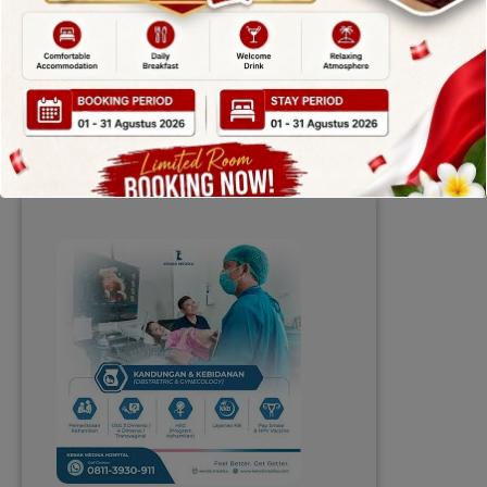
dengan Fasilitas Lengkap Banyak
orang bertanya, “Apakah Bali
memiliki rumah sakit internasional?”
Jawabannya adalah ya. Bali,…
:
Read More
Kenak
Medika
International
Hospital
dengan
Fasilitas
Lengkap