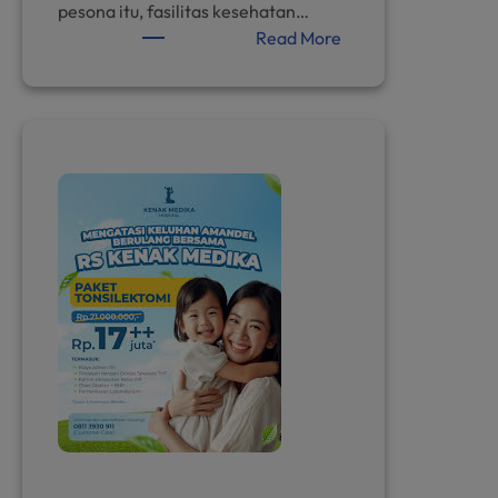
pesona itu, fasilitas kesehatan…
:
Read More
Kenak
Medika
International
Hospital:
Layanan
Terbaik