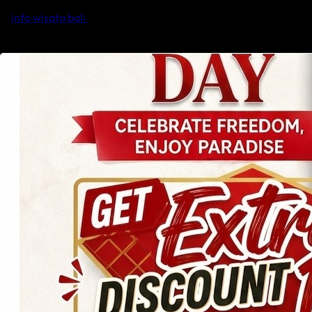
info wisata bali
Pages
Home
Blog
Lezat Restaurant
bali hotel