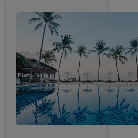
Terbaik
di
Karangasem
Bali
untuk
Liburan