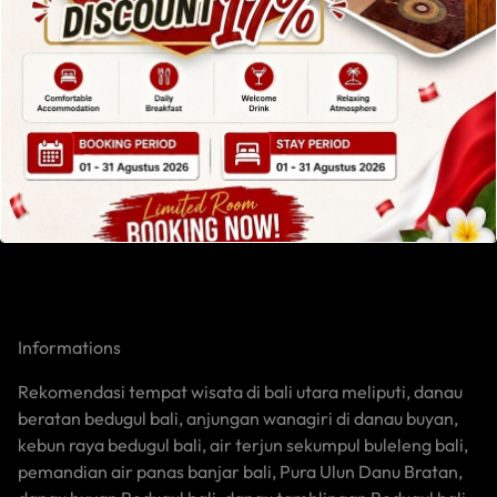
Liburan Tenang di Anjungan
Wanagiri dan Danau Buyan Bali
Danau Buyan…
:
Read More
Liburan
Tenang
di
Anjungan
Wanagiri
dan
Danau
Buyan
Bali
Informations
Rekomendasi tempat wisata di bali utara meliputi, danau
beratan bedugul bali, anjungan wanagiri di danau buyan,
kebun raya bedugul bali, air terjun sekumpul buleleng bali,
pemandian air panas banjar bali, Pura Ulun Danu Bratan,