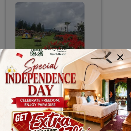
Liburan Tenang di
Anjungan Wanagiri dan
Danau Buyan Bali
ashyana
June 17, 2025
Liburan Tenang di Anjungan
Wanagiri dan Danau Buyan Bali