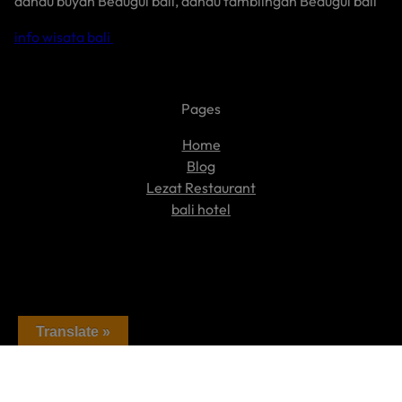
danau buyan Bedugul bali, danau tamblingan Bedugul bali
info wisata bali
Pages
Home
Blog
Lezat Restaurant
bali hotel
Translate »