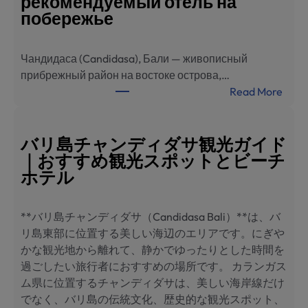
рекомендуемый отель на
去
побережье
景
点
Чандидаса (Candidasa), Бали — живописный
与
прибрежный район на востоке острова,…
海
:
Read More
滨
Ч
酒
а
店
н
バリ島チャンディダサ観光ガイド
推
д
｜おすすめ観光スポットとビーチ
荐
и
ホテル
д
а
**バリ島チャンディダサ（Candidasa Bali）**は、バ
с
リ島東部に位置する美しい海辺のエリアです。にぎや
а
かな観光地から離れて、静かでゆったりとした時間を
,
過ごしたい旅行者におすすめの場所です。 カランガス
Б
ム県に位置するチャンディダサは、美しい海岸線だけ
а
でなく、バリ島の伝統文化、歴史的な観光スポット、
л