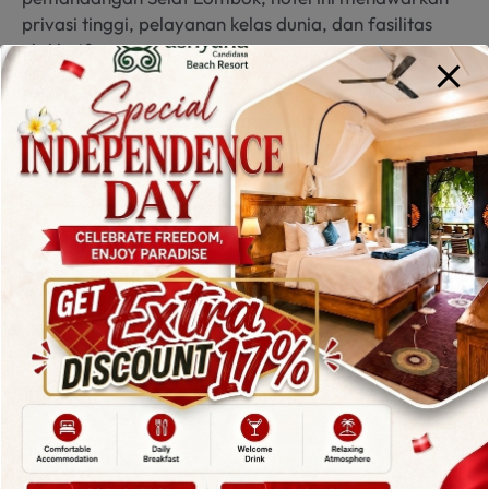
privasi tinggi, pelayanan kelas dunia, dan fasilitas
eksklusif.
Meski berada di segmen premium, Amankila tetap
masuk dalam daftar
rekomendasi hotel Karangasem
Bali
bagi wisatawan yang ingin pengalaman
menginap tak terlupakan dan eksklusif.
6. Palm Garden
Amed Beach & Spa
Resort
Palm Garden Amed Beach & Spa Resort adalah
hotel