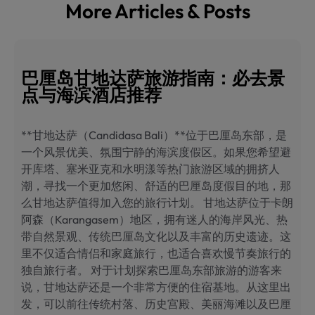
More Articles & Posts
巴厘岛甘地达萨旅游指南：必去景
点与海滨酒店推荐
**甘地达萨（Candidasa Bali）**位于巴厘岛东部，是
一个风景优美、氛围宁静的海滨度假区。如果您希望避
开库塔、塞米亚克和水明漾等热门旅游区域的拥挤人
潮，寻找一个更加悠闲、舒适的巴厘岛度假目的地，那
么甘地达萨值得加入您的旅行计划。 甘地达萨位于卡朗
阿森（Karangasem）地区，拥有迷人的海岸风光、热
带自然景观、传统巴厘岛文化以及丰富的历史遗迹。这
里不仅适合情侣和家庭旅行，也适合喜欢慢节奏旅行的
独自旅行者。 对于计划探索巴厘岛东部旅游的游客来
说，甘地达萨还是一个非常方便的住宿基地。从这里出
发，可以前往传统村落、历史宫殿、美丽海滩以及巴厘