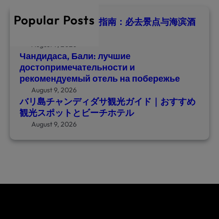
c
ч
デ
h
а
Popular Posts
ィ
巴厘岛甘地达萨旅游指南：必去景点与海滨酒
т
店推荐
ダ
е
サ
August 9, 2026
л
Чандидаса, Бали: лучшие
観
ь
достопримечательности и
光
н
рекомендуемый отель на побережье
ガ
о
August 9, 2026
イ
с
バリ島チャンディダサ観光ガイド｜おすすめ
ド
т
観光スポットとビーチホテル
｜
и
August 9, 2026
お
и
す
р
す
е
め
к
観
о
光
м
ス
е
ポ
н