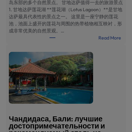
岛东部的多个自然景点。 甘地达萨值得一去的旅游景点
1. 甘地达萨莲花湖 **莲花湖（Lotus Lagoon）**是甘地
达萨最具代表性的景点之一。 这里是一座宁静的莲花
池，池面上盛开的莲花与周围的热带植物相互映衬，形
成非常优美的自然景观。…
:
Read More
巴
厘
岛
甘
地
达
萨
旅
游
指
南
Чандидаса, Бали: лучшие
：
достопримечательности и
必