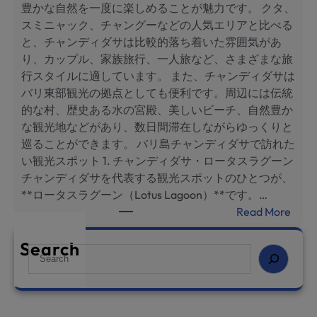
豊かな自然を一度に楽しめることが魅力です。 クタ、
и
スミニャック、チャングーなどの人気エリアと比べる
:
と、チャンディダサは比較的落ち着いた雰囲気があ
л
り、カップル、家族旅行、一人旅など、さまざまな旅
у
行スタイルに適しています。 また、チャンディダサは
ч
バリ東部観光の拠点としても便利です。周辺には伝統
ш
的な村、歴史ある水の宮殿、美しいビーチ、自然豊か
и
な観光地などがあり、数日間滞在しながらゆっくりと
е
巡ることができます。 バリ島チャンディダサで訪れた
д
い観光スポット 1. チャンディダサ・ロータスラグーン
о
チャンディダサを代表する観光スポットのひとつが、
с
**ロータスラグーン（Lotus Lagoon）**です。…
т
:
Read More
о
バ
п
リ
Search
S
р
島
e
и
チ
a
м
ャ
r
е
ン