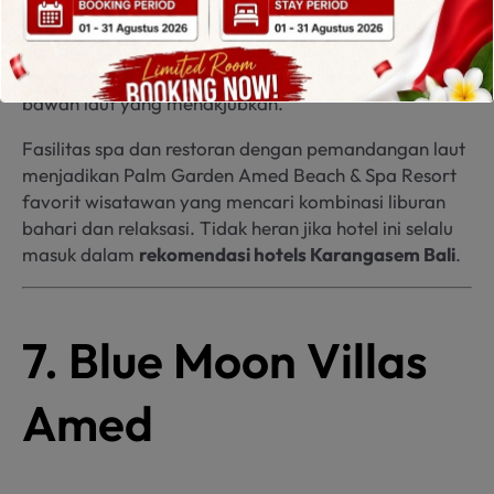
Karangasem Bali
yang cocok untuk pecinta snorkeling
dan diving. Terletak di kawasan Amed, resort ini
menawarkan akses langsung ke pantai dan keindahan
bawah laut yang menakjubkan.
Fasilitas spa dan restoran dengan pemandangan laut
menjadikan Palm Garden Amed Beach & Spa Resort
favorit wisatawan yang mencari kombinasi liburan
bahari dan relaksasi. Tidak heran jika hotel ini selalu
masuk dalam
rekomendasi hotels Karangasem Bali
.
7. Blue Moon Villas
Amed