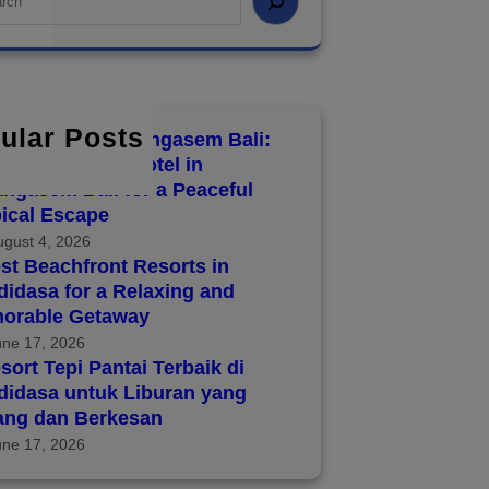
ular Posts
8 Hotels in Karangasem Bali:
over the Best Hotel in
ngasem Bali for a Peaceful
ical Escape
ugust 4, 2026
st Beachfront Resorts in
idasa for a Relaxing and
orable Getaway
une 17, 2026
sort Tepi Pantai Terbaik di
didasa untuk Liburan yang
ang dan Berkesan
une 17, 2026