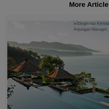
More Articl
3 Best Beac
Resorts in
Candidasa f
Relaxing an
Memorable 
Candidasa is one of
charming destinatio