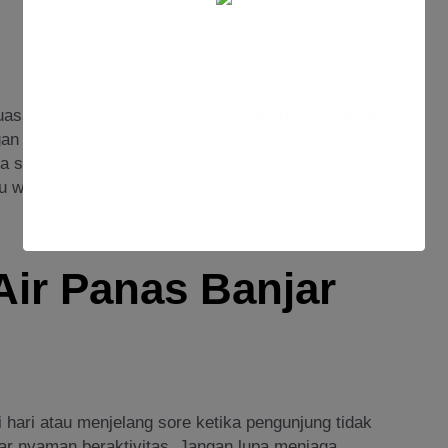
uasana spiritual di sekitar sumber
air panas Banjar
gan jiwa. Mayoritas pengunjung melaporkan merasa
gia setelah berkunjung ke sini. Tidak mengherankan
wisata Bali Ubud sebagai alternatif relaksasi lain
Air Panas Banjar
 hari atau menjelang sore ketika pengunjung tidak
gar nyaman beraktivitas. Jangan lupa menjaga