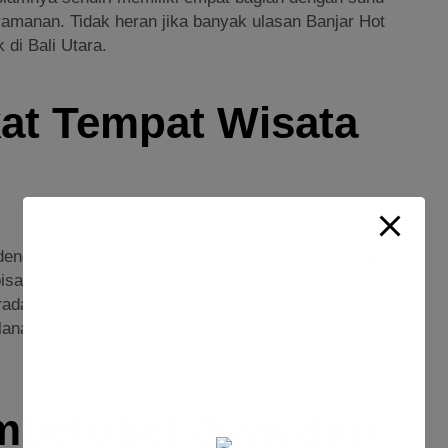
manan. Tidak heran jika banyak ulasan Banjar Hot
 di Bali Utara.
kat Tempat Wisata
dengan berbagai destinasi wisata lainnya seperti
Air
bisa merencanakan perjalanan sehari penuh dengan
ada di Ubud atau Denpasar, perjalanan ke sini
anan itu akan disertai dengan pengalaman yang
mbetobet Jiwa dan