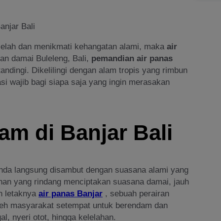
njar Bali
s lelah dan menikmati kehangatan alami, maka
air
dan damai Buleleng, Bali,
pemandian air panas
ndingi. Dikelilingi dengan alam tropis yang rimbun
asi wajib bagi siapa saja yang ingin merasakan
m di Banjar Bali
Anda langsung disambut dengan suasana alami yang
nan yang rindang menciptakan suasana damai, jauh
ah letaknya
air panas Banjar
, sebuah perairan
oleh masyarakat setempat untuk berendam dan
l, nyeri otot, hingga kelelahan.