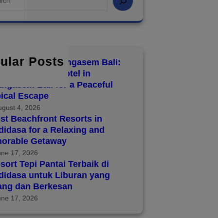
ular Posts
8 Hotels in Karangasem Bali:
over the Best Hotel in
ngasem Bali for a Peaceful
ical Escape
ugust 4, 2026
st Beachfront Resorts in
idasa for a Relaxing and
orable Getaway
une 17, 2026
sort Tepi Pantai Terbaik di
didasa untuk Liburan yang
ang dan Berkesan
une 17, 2026