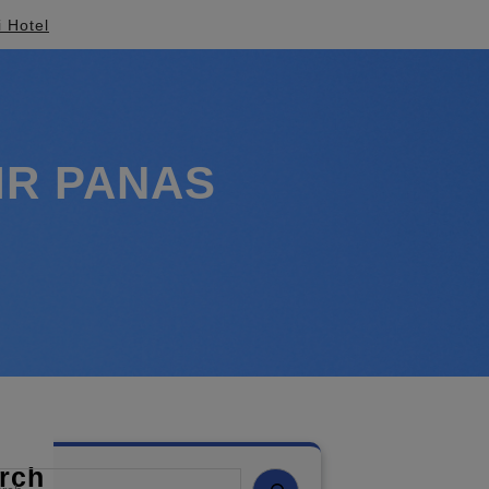
i Hotel
IR PANAS
rch