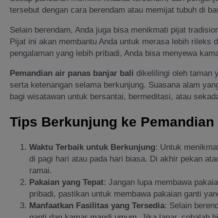
tersebut dengan cara berendam atau memijat tubuh di b
Selain berendam, Anda juga bisa menikmati pijat tradisio
Pijat ini akan membantu Anda untuk merasa lebih rileks
pengalaman yang lebih pribadi, Anda bisa menyewa kamar
Pemandian air panas banjar bali
dikelilingi oleh tama
serta ketenangan selama berkunjung. Suasana alam yan
bagi wisatawan untuk bersantai, bermeditasi, atau seka
Tips Berkunjung ke Pemandian 
Waktu Terbaik untuk Berkunjung
: Untuk menikmat
di pagi hari atau pada hari biasa. Di akhir pekan at
ramai.
Pakaian yang Tepat
: Jangan lupa membawa pakaia
pribadi, pastikan untuk membawa pakaian ganti ya
Manfaatkan Fasilitas yang Tersedia
: Selain beren
ganti dan kamar mandi umum. Jika lapar, cobalah hi