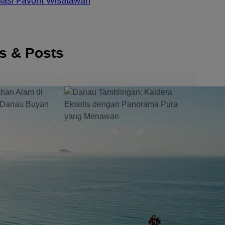
nasi Favorit Wisatawan
es & Posts
hfront
3 Resort Tepi Pantai
or a
Terbaik di Candidasa
d
untuk Liburan yang
Getaway
Tenang dan
Berkesan
 the most
ns in East…
Candidasa merupakan salah satu