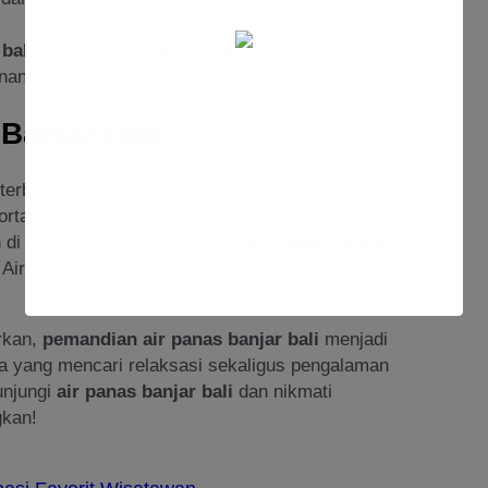
 bali
sangat menenangkan, pastikan Anda tidak
an tubuh agar tetap merasa segar.
Banjar Bali
a terbesar di Bali Utara. Anda bisa mencapainya
tasi lokal. Letaknya yang cukup strategis juga
i sekitar Banjar Bali, seperti
air panas banjar
ir Terjun Gitgit yang terkenal dengan
rkan,
pemandian air panas banjar bali
menjadi
aja yang mencari relaksasi sekaligus pengalaman
unjungi
air panas banjar bali
dan nikmati
kan!