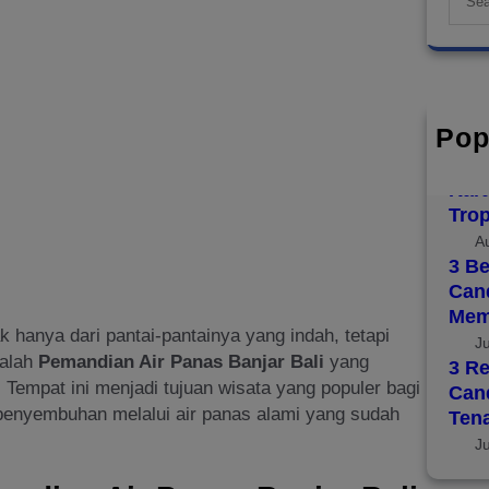
e
a
r
c
h
Pop
Top 
Disc
Kara
Trop
A
3 Be
Cand
Mem
k hanya dari pantai-pantainya yang indah, tetapi
J
dalah
Pemandian Air Panas Banjar Bali
yang
3 Re
. Tempat ini menjadi tujuan wisata yang populer bagi
Can
penyembuhan melalui air panas alami yang sudah
Ten
J