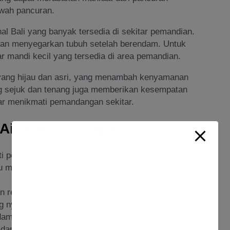
awah pancuran.
nal Bali yang banyak tersedia di sekitar pemandian.
 dan menyegarkan tubuh setelah berendam. Untuk
 mandi kecil yang tersedia di area pemandian.
n yang hijau dan asri, yang menambah kenyamanan
g sejuk dan tenang juga memberikan kesempatan
dar menikmati pemandangan sekitar.
Air Panas Banjar Bali
i pengalaman yang lebih tenang, sebaiknya datang
au musim liburan, tempat ini bisa menjadi cukup
n renang untuk berendam. Jika Anda memilih kolam
ng nyaman.
dam, Anda bisa menikmati fasilitas lain seperti ruang
dangan khas Bali yang disajikan di sekitar area