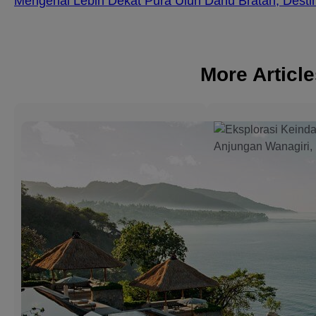
Mengenal Lebih Dekat Pura Ulun Danu Bratan, Desti
More Articl
3 Best Beac
Resorts in
Candidasa f
Relaxing an
Memorable 
Candidasa is one of
charming destinatio