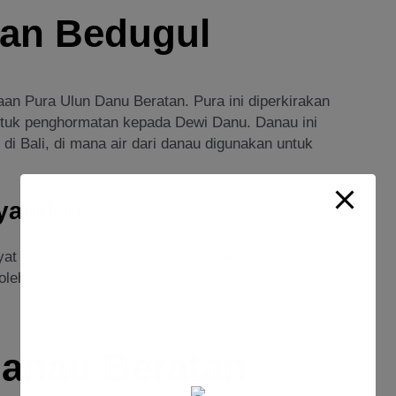
tan Bedugul
aan Pura Ulun Danu Beratan. Pura ini diperkirakan
ntuk penghormatan kepada Dewi Danu. Danau ini
 di Bali, di mana air dari danau digunakan untuk
yarakat
akyat yang menarik. Konon, masyarakat sekitar
 oleh roh-roh alam. Kepercayaan ini membuat Danau
 Danau Beratan