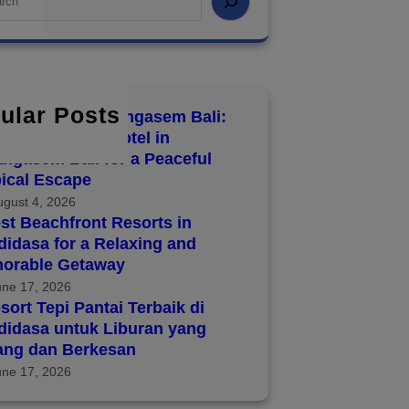
ular Posts
8 Hotels in Karangasem Bali:
over the Best Hotel in
ngasem Bali for a Peaceful
ical Escape
ugust 4, 2026
st Beachfront Resorts in
idasa for a Relaxing and
orable Getaway
une 17, 2026
sort Tepi Pantai Terbaik di
didasa untuk Liburan yang
ang dan Berkesan
une 17, 2026