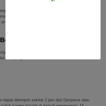
ang dapat dilakukan di
Danau Beratan Bali
.
nau, memancing, atau sekadar duduk santai di tepi
ar area, cocok untuk berjalan-jalan sambil menikmati
 Beratan
rga tersendiri. Panorama danau dengan latar
t foto yang menawan, baik saat matahari terbit
an dapat ditempuh sekitar 2 jam dari Denpasar atau
k-kelok karena berada di daerah pegunungan. Di