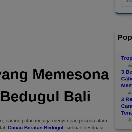
e
a
r
c
h
Pop
Top 
Disc
Kara
Trop
A
yang Memesona
3 Be
Cand
Mem
 Bedugul Bali
J
3 Re
Can
Ten
J
au, namun pulau ini juga menyimpan pesona alam
alah
Danau Beratan Bedugul
, sebuah destinasi