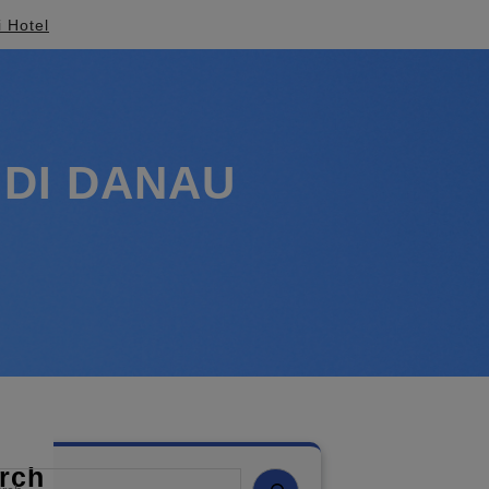
i Hotel
DI DANAU
rch