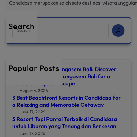
Candidasa merupakan salah satu destinasi wisata unggulan
Search
S
e
a
r
c
h
Popular Posts
Top 8 Hotels in Karangasem Bali: Discover
the Best Hotel in Karangasem Bali for a
Peaceful Tropical Escape
August 4, 2026
3 Best Beachfront Resorts in Candidasa for
a Relaxing and Memorable Getaway
June 17, 2026
3 Resort Tepi Pantai Terbaik di Candidasa
untuk Liburan yang Tenang dan Berkesan
June 17, 2026