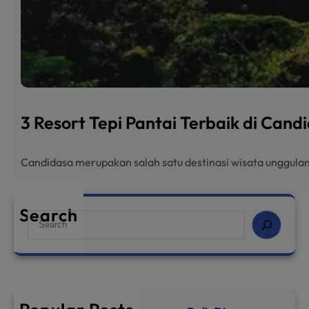
3 Resort Tepi Pantai Terbaik di Can
Candidasa merupakan salah satu destinasi wisata unggulan
Search
S
e
a
r
c
h