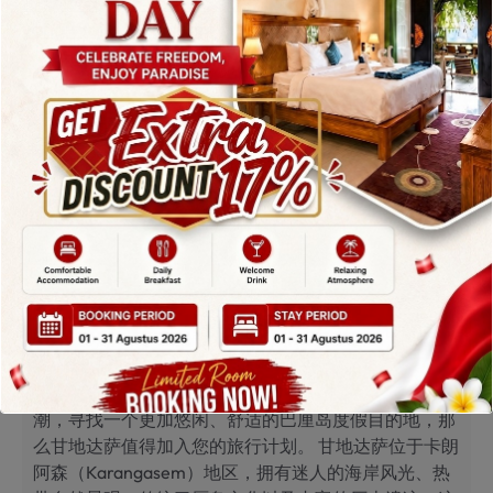
Eksplorasi Air Terjun Sekumpul: Destinasi Alam
yang Wajib Dikunjungi
More Articles & Posts
巴厘岛甘地达萨旅游指南：必去景
点与海滨酒店推荐
**甘地达萨（Candidasa Bali）**位于巴厘岛东部，是
一个风景优美、氛围宁静的海滨度假区。如果您希望避
开库塔、塞米亚克和水明漾等热门旅游区域的拥挤人
潮，寻找一个更加悠闲、舒适的巴厘岛度假目的地，那
么甘地达萨值得加入您的旅行计划。 甘地达萨位于卡朗
阿森（Karangasem）地区，拥有迷人的海岸风光、热