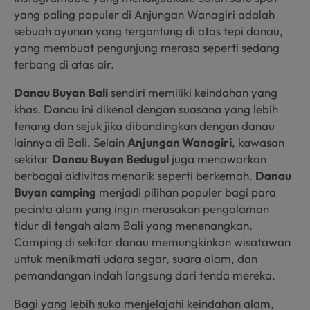
yang paling populer di Anjungan Wanagiri adalah
sebuah ayunan yang tergantung di atas tepi danau,
yang membuat pengunjung merasa seperti sedang
terbang di atas air.
Danau Buyan Bali
sendiri memiliki keindahan yang
khas. Danau ini dikenal dengan suasana yang lebih
tenang dan sejuk jika dibandingkan dengan danau
lainnya di Bali. Selain
Anjungan Wanagiri
, kawasan
sekitar
Danau Buyan Bedugul
juga menawarkan
berbagai aktivitas menarik seperti berkemah.
Danau
Buyan camping
menjadi pilihan populer bagi para
pecinta alam yang ingin merasakan pengalaman
tidur di tengah alam Bali yang menenangkan.
Camping di sekitar danau memungkinkan wisatawan
untuk menikmati udara segar, suara alam, dan
pemandangan indah langsung dari tenda mereka.
Bagi yang lebih suka menjelajahi keindahan alam,