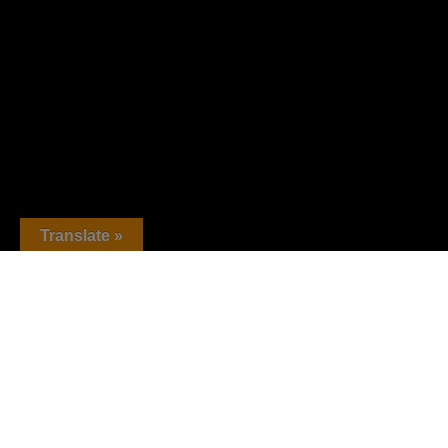
о
б
е
р
е
ж
ь
е
Translate »