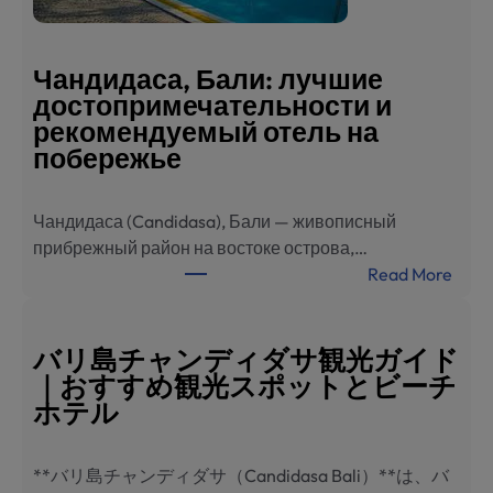
游
指
南
Чандидаса, Бали: лучшие
：
достопримечательности и
必
рекомендуемый отель на
去
побережье
景
点
Чандидаса (Candidasa), Бали — живописный
与
прибрежный район на востоке острова,…
海
:
Read More
滨
Ч
酒
а
店
н
バリ島チャンディダサ観光ガイド
推
д
｜おすすめ観光スポットとビーチ
荐
и
ホテル
д
а
**バリ島チャンディダサ（Candidasa Bali）**は、バ
с