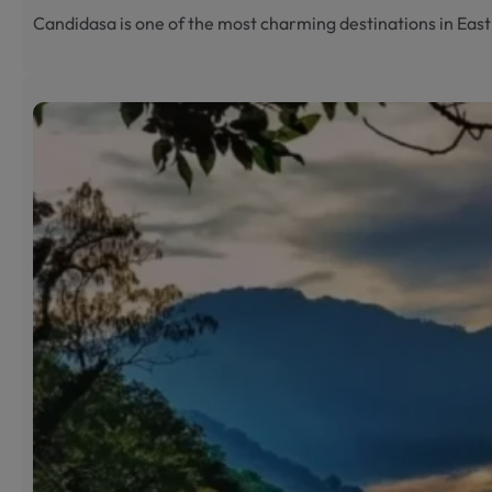
Candidasa is one of the most charming destinations in Eas