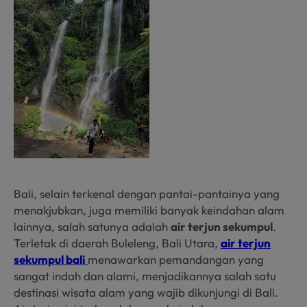
Bali, selain terkenal dengan pantai-pantainya yang
menakjubkan, juga memiliki banyak keindahan alam
lainnya, salah satunya adalah
air terjun sekumpul
.
Terletak di daerah Buleleng, Bali Utara,
air terjun
sekumpul bali
menawarkan pemandangan yang
sangat indah dan alami, menjadikannya salah satu
destinasi wisata alam yang wajib dikunjungi di Bali.